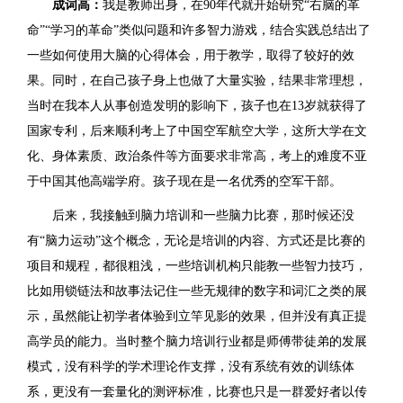
成词高：
我是教师出身，在90年代就开始研究“右脑的革
命”“学习的革命”类似问题和许多智力游戏，结合实践总结出了
一些如何使用大脑的心得体会，用于教学，取得了较好的效
果。同时，在自己孩子身上也做了大量实验，结果非常理想，
当时在我本人从事创造发明的影响下，孩子也在13岁就获得了
国家专利，后来顺利考上了中国空军航空大学，这所大学在文
化、身体素质、政治条件等方面要求非常高，考上的难度不亚
于中国其他高端学府。孩子现在是一名优秀的空军干部。
后来，我接触到脑力培训和一些脑力比赛，那时候还没
有“脑力运动”这个概念，无论是培训的内容、方式还是比赛的
项目和规程，都很粗浅，一些培训机构只能教一些智力技巧，
比如用锁链法和故事法记住一些无规律的数字和词汇之类的展
示，虽然能让初学者体验到立竿见影的效果，但并没有真正提
高学员的能力。当时整个脑力培训行业都是师傅带徒弟的发展
模式，没有科学的学术理论作支撑，没有系统有效的训练体
系，更没有一套量化的测评标准，比赛也只是一群爱好者以传