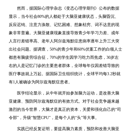
然而，据国际心理学杂志《变态心理学期刊》公布的数据
显示，当今社会80%的人都处于大脑亚健康状态，头脑昏沉、
反应迟钝、注意力涣散、记忆困难、想象枯穷、词不达意的现
象非常普遍。大脑亚健康现象直接导致青少年学习力差、成年
人言行差错率高、老年人阿尔兹海默症患病率逐年上升三大突
出社会问题。据调查，50%的青少年和60%伏案工作的白领人士
都患有脑疲劳综合征，70%的学生因学习吃力而焦虑，30岁左
右的人是记忆门诊的主要患者群体，全球每年仅因差错导致的
医疗事故就上万起。据国际卫生组织统计，全球平均每3.2秒就
有1人被确诊为阿尔兹海默症患者。
医学结论显示，从中年就开始参加脑力运动，是改善大脑
亚健康、预防阿尔兹海默症的有效方式。对于社会竞争越来越
激烈的当今世界，大脑才是真正的资本，关爱和强化自己的“司
令部”，升级“智慧CPU”，是每个人的“头”等大事。
实践已经反复证明，要提高脑力素质，预防和改善大脑亚