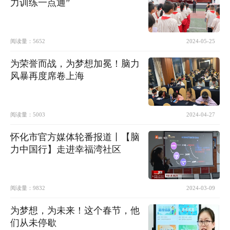
力训练一点通”
阅读量：
5652
2024-05-25
为荣誉而战，为梦想加冕！脑力
风暴再度席卷上海
阅读量：
5003
2024-04-27
怀化市官方媒体轮番报道丨【脑
力中国行】走进幸福湾社区
阅读量：
9832
2024-03-09
为梦想，为未来！这个春节，他
们从未停歇