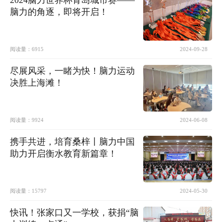
2024脑力世界杯青岛城市赛——
脑力的角逐，即将开启！
阅读量：
6915
2024-09-28
尽展风采，一睹为快！脑力运动
决胜上海滩！
阅读量：
9924
2024-06-08
携手共进，培育桑梓丨脑力中国
助力开启衡水教育新篇章！
阅读量：
15797
2024-05-30
快讯！张家口又一学校，获捐“脑