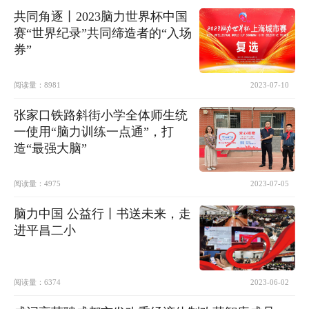
共同角逐丨2023脑力世界杯中国
赛“世界纪录”共同缔造者的“入场
券”
阅读量：
8981
2023-07-10
张家口铁路斜街小学全体师生统
一使用“脑力训练一点通”，打
造“最强大脑”
阅读量：
4975
2023-07-05
脑力中国 公益行丨书送未来，走
进平昌二小
阅读量：
6374
2023-06-02