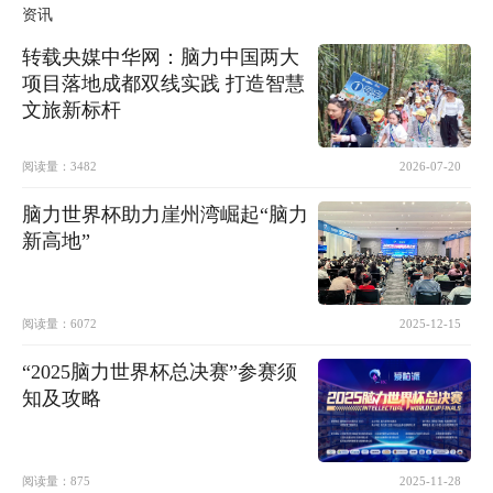
资讯
转载央媒中华网：脑力中国两大
项目落地成都双线实践 打造智慧
文旅新标杆
阅读量：
3482
2026-07-20
脑力世界杯助力崖州湾崛起“脑力
新高地”
阅读量：
6072
2025-12-15
“2025脑力世界杯总决赛”参赛须
知及攻略
阅读量：
875
2025-11-28