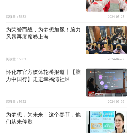
阅读量：
5652
2024-05-25
为荣誉而战，为梦想加冕！脑力
风暴再度席卷上海
阅读量：
5003
2024-04-27
怀化市官方媒体轮番报道丨【脑
力中国行】走进幸福湾社区
阅读量：
9832
2024-03-09
为梦想，为未来！这个春节，他
们从未停歇