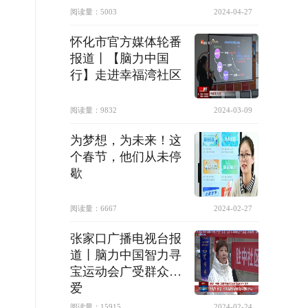
阅读量：
5003
2024-04-27
怀化市官方媒体轮番
报道丨【脑力中国
行】走进幸福湾社区
阅读量：
9832
2024-03-09
为梦想，为未来！这
个春节，他们从未停
歇
阅读量：
6667
2024-02-27
张家口广播电视台报
道丨脑力中国智力寻
宝运动会广受群众喜
爱
阅读量：
15915
2024-02-24