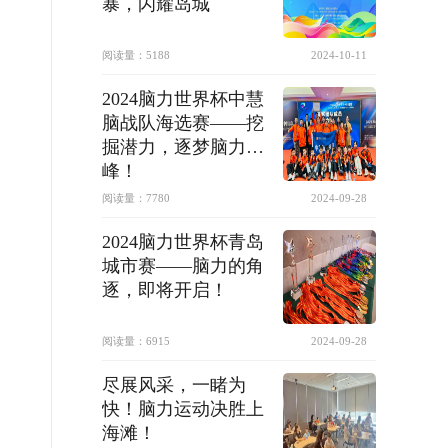
暴，闪耀岛城
阅读量：
5188
2024-10-11
2024脑力世界杯中慧
脑战队海选赛——挖
掘潜力，逐梦脑力巅
峰！
阅读量：
7780
2024-09-28
2024脑力世界杯青岛
城市赛——脑力的角
逐，即将开启！
阅读量：
6915
2024-09-28
尽展风采，一睹为
快！脑力运动决胜上
海滩！