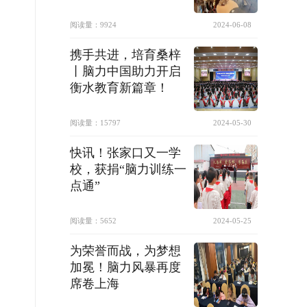
阅读量：
9924
2024-06-08
携手共进，培育桑梓
丨脑力中国助力开启
衡水教育新篇章！
阅读量：
15797
2024-05-30
快讯！张家口又一学
校，获捐“脑力训练一
点通”
阅读量：
5652
2024-05-25
为荣誉而战，为梦想
加冕！脑力风暴再度
席卷上海