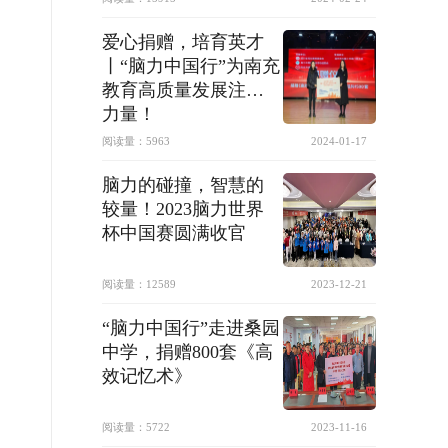
爱心捐赠，培育英才
丨“脑力中国行”为南充
教育高质量发展注入
力量！
阅读量：
5963
2024-01-17
脑力的碰撞，智慧的
较量！2023脑力世界
杯中国赛圆满收官
阅读量：
12589
2023-12-21
“脑力中国行”走进桑园
中学，捐赠800套《高
效记忆术》
阅读量：
5722
2023-11-16