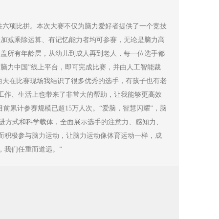
大类共六项比拼。本次大赛不仅为脑力爱好者提供了一个竞技
加减乘除运算、有记忆能力者均可参赛，无论是脑力高
盖所有年龄层，从幼儿到成人再到老人，每一位选手都
脑力中国”线上平台，即可完成比赛，并由人工智能裁
两天在比赛现场我结识了很多优秀的选手，有孩子也有老
工作、生活上也带来了非常大的帮助，让我能够更高效
前累计参赛规模已超15万人次。“爱脑，智慧闪耀”，脑
先进方式和科学载体，全面展示选手的注意力、感知力、
而积极参与脑力运动，让脑力运动像体育运动一样，成
，我们任重而道远。”