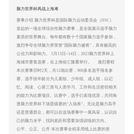
脑力世界杯再战上海滩
赛事介绍 脑力世界杯是国际脑力运动委员会（IISC）
发起的一项全球综合性脑力赛事，是全面展示选手脑力
素质的世界舞台。每年都有数十个国家脑力选手参加，
激烈争夺全球脑力界荣誉“国际脑力健将”，具有极高的
公信力和影响力。 5月13日~14日，2023脑力世界杯上
海城市赛复选赛，在上海徐汇隆重举行。 激烈赛程
本次赛事历时2天，共12场比赛，900多名选手报名参
赛。选手按年龄分为儿童组、少年组、成人组，以记
忆、阅读、心算三类与人类学习、工作和生活密切相关
的能力为比赛项目。比赛中，选手们表现优异，共同角
逐脑力世界杯下场晋级赛的“入场券”。无论是脑力高手
还是普通群众，都可以在这场赛事中一展风采，认识自
己的脑力水平，找到差距和需要加强训练的方向。
公平、公正、公开 本次赛事全程采用线上比赛的形