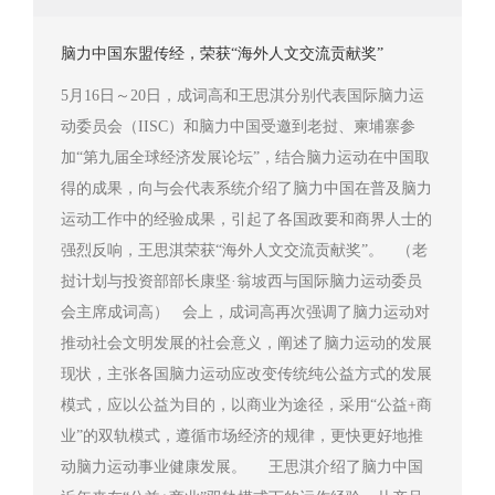
脑力中国东盟传经，荣获“海外人文交流贡献奖”
5月16日～20日，成词高和王思淇分别代表国际脑力运
动委员会（IISC）和脑力中国受邀到老挝、柬埔寨参
加“第九届全球经济发展论坛”，结合脑力运动在中国取
得的成果，向与会代表系统介绍了脑力中国在普及脑力
运动工作中的经验成果，引起了各国政要和商界人士的
强烈反响，王思淇荣获“海外人文交流贡献奖”。 （老
挝计划与投资部部长康坚·翁坡西与国际脑力运动委员
会主席成词高） 会上，成词高再次强调了脑力运动对
推动社会文明发展的社会意义，阐述了脑力运动的发展
现状，主张各国脑力运动应改变传统纯公益方式的发展
模式，应以公益为目的，以商业为途径，采用“公益+商
业”的双轨模式，遵循市场经济的规律，更快更好地推
动脑力运动事业健康发展。 王思淇介绍了脑力中国